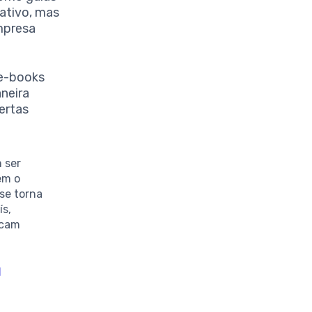
ativo, mas
mpresa
 e-books
neira
fertas
 ser
em o
se torna
ís,
scam
l