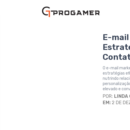
E-mail
Estrat
Conta
O e-mail mark
estratégias ef
nutrindo rela
personalizaçã
elevado e conv
POR:
LINDA
EM:
2 DE DE