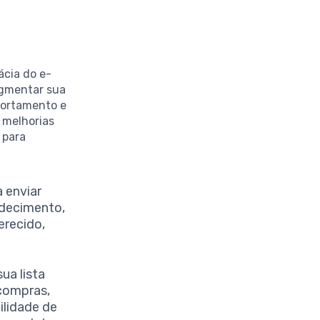
ácia do e-
egmentar sua
portamento e
 melhorias
 para
 enviar
adecimento,
erecido,
ua lista
compras,
ilidade de