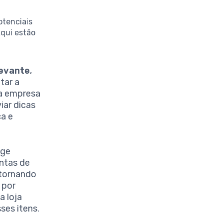
otenciais
Aqui estão
levante
,
tar a
ua empresa
iar dicas
ça e
ige
ntas de
 tornando
 por
a loja
ses itens.