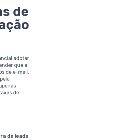
as de
ração
encial adotar
ender que a
os de e-mail,
pela
 apenas
taxas de
ra de leads