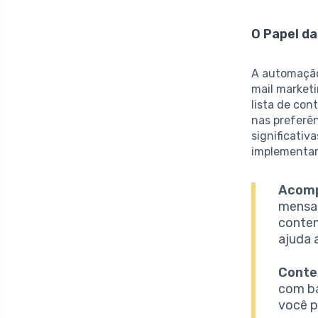
O Papel d
A automação
mail market
lista de co
nas preferên
significativ
implementa
Acomp
mensag
conten
ajuda 
Conte
com ba
você p