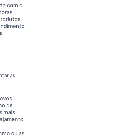
nto com o
mpras.
produtos
tendimento
 e
ntar as
novos
nho de
s mais
gajamento.
como guias