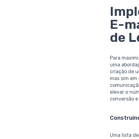
Impl
E-ma
de L
Para maximi
uma abordag
criação de u
mas sim em 
comunicação
elevar o núm
conversão e
Construin
Uma lista de