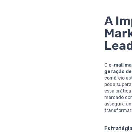
A Im
Mark
Lea
O
e-mail ma
geração de
comércio es
pode supera
essa prátic
mercado comp
assegura um
transformar
Estratégia