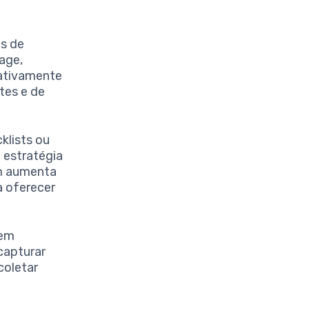
os de
age,
cativamente
ntes e de
klists ou
 estratégia
ém aumenta
a oferecer
 em
capturar
coletar