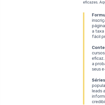
eficazes. A
Formul
inscri
página
a taxa
fácil 
Conte
cursos
eficaz
a prob
seus e
Séries
popula
leads 
inform
credib