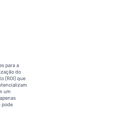
s para a
lização do
o (ROI) que
otencializam
em um
 apenas
m pode