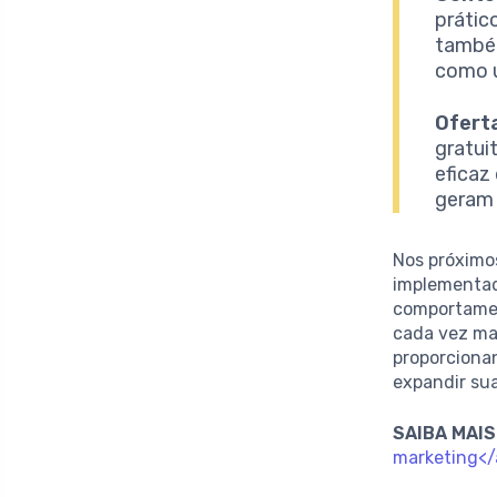
prátic
também
como u
Oferta
gratui
eficaz
geram 
Nos próximo
implementad
comportamen
cada vez ma
proporciona
expandir su
SAIBA MAIS
marketing</