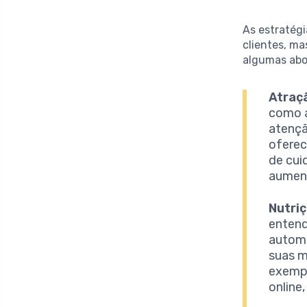
As estratégi
clientes, ma
algumas abo
Atraçã
como a
atençã
oferec
de cui
aument
Nutriç
entend
automa
suas m
exempl
online