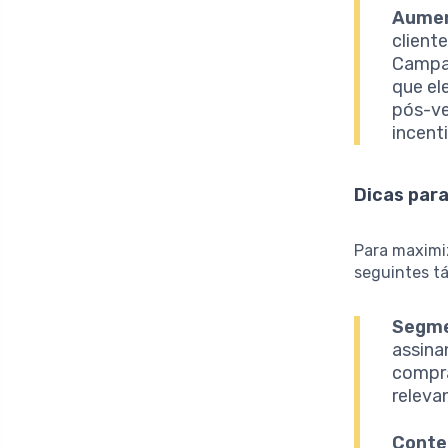
Aumen
client
Campan
que el
pós-ve
incent
Dicas para
Para maximiz
seguintes tá
Segme
assina
compra
releva
Conte