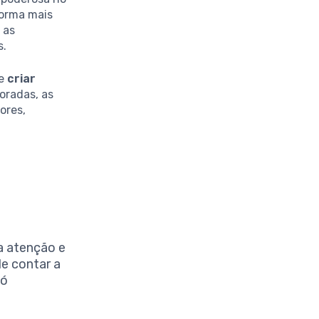
forma mais
 as
s.
ve
criar
oradas, as
ores,
a atenção e
e contar a
só