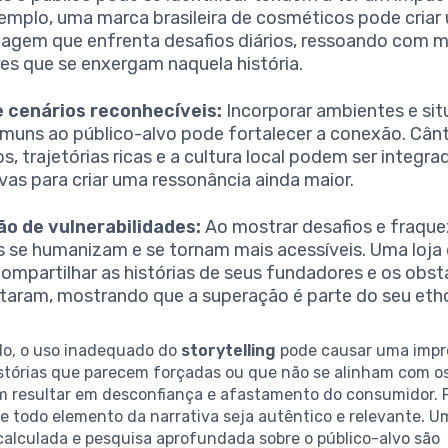
emplo, uma marca brasileira de cosméticos pode criar
agem que enfrenta desafios diários, ressoando com m
es que se enxergam naquela história.
 cenários reconhecíveis:
Incorporar ambientes e si
muns ao público-alvo pode fortalecer a conexão. Cân
os, trajetórias ricas e a cultura local podem ser integr
ivas para criar uma ressonância ainda maior.
ão de vulnerabilidades:
Ao mostrar desafios e fraque
 se humanizam e se tornam mais acessíveis. Uma loja
ompartilhar as histórias de seus fundadores e os obst
taram, mostrando que a superação é parte do seu eth
ado, o uso inadequado do
storytelling
pode causar uma impr
istórias que parecem forçadas ou que não se alinham com os
 resultar em desconfiança e afastamento do consumidor. P
e todo elemento da narrativa seja autêntico e relevante. U
alculada e pesquisa aprofundada sobre o público-alvo são