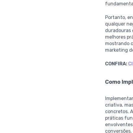
fundamentai
Portanto, en
qualquer ne
duradouras 
melhores pr
mostrando c
marketing d
CONFIRA:
Cl
Como Impl
Implementa
criativa, m
concretos. 
práticas fu
envolventes
conversões.