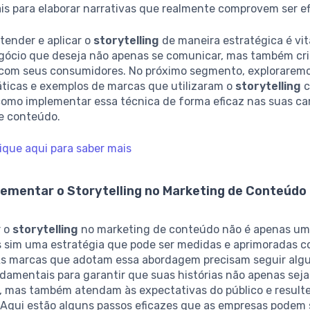
s para elaborar narrativas que realmente comprovem ser ef
tender e aplicar o
storytelling
de maneira estratégica é vit
gócio que deseja não apenas se comunicar, mas também cr
com seus consumidores. No próximo segmento, exploraremo
áticas e exemplos de marcas que utilizaram o
storytelling
c
omo implementar essa técnica de forma eficaz nas suas c
e conteúdo.
ique aqui para saber mais
ementar o Storytelling no Marketing de Conteúdo
r o
storytelling
no marketing de conteúdo não é apenas u
as sim uma estratégia que pode ser medidas e aprimoradas 
As marcas que adotam essa abordagem precisam seguir al
ndamentais para garantir que suas histórias não apenas sej
, mas também atendam às expectativas do público e resul
 Aqui estão alguns passos eficazes que as empresas podem 