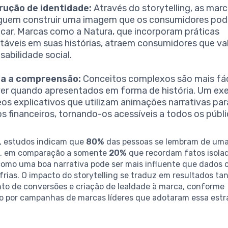
rução de identidade:
Através do storytelling, as mar
guem construir uma imagem que os consumidores po
ficar. Marcas como a Natura, que incorporam práticas
táveis em suas histórias, atraem consumidores que va
sabilidade social.
ita a compreensão:
Conceitos complexos são mais fá
er quando apresentados em forma de história. Um ex
eos explicativos que utilizam animações narrativas par
os financeiros, tornando-os acessíveis a todos os públi
, estudos indicam que
80%
das pessoas se lembram de uma 
m, em comparação a somente
20%
que recordam fatos isolad
omo uma boa narrativa pode ser mais influente que dados 
 frias. O impacto do storytelling se traduz em resultados tan
o de conversões e criação de lealdade à marca, conforme
 por campanhas de marcas líderes que adotaram essa estr