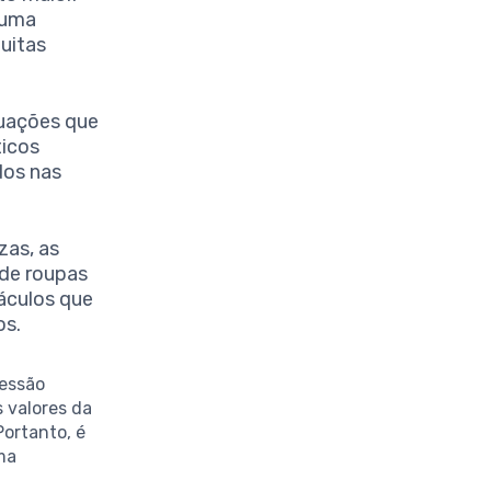
 uma
uitas
tuações que
ticos
ados nas
zas, as
 de roupas
áculos que
os.
essão
 valores da
ortanto, é
ma