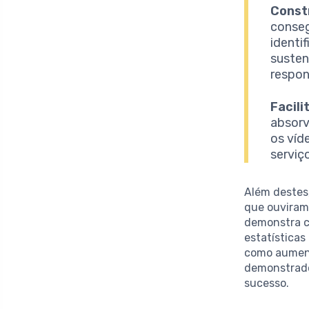
Const
conse
identi
susten
respon
Facil
absorv
os víd
serviç
Além destes
que ouvira
demonstra c
estatísticas
como aument
demonstrado
sucesso.