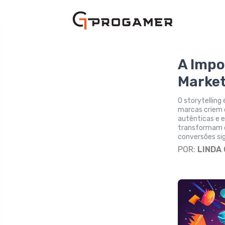
A Impo
Market
O storytelling
marcas criem 
autênticas e
transformam c
conversões sig
POR:
LINDA