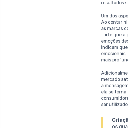
resultados s
Um dos aspe
Ao contar hi
as marcas c
forte que a 
emoções des
indicam que
emocionais,
mais profun
Adicionalme
mercado sat
a mensagem 
ela se torn
consumidore
ser utilizad
Criaç
os qua