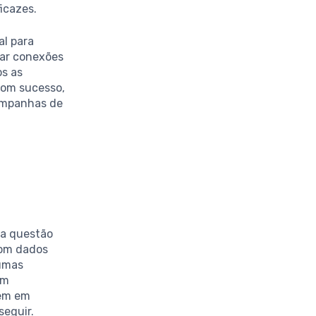
icazes.
al para
iar conexões
s as
om sucesso,
ampanhas de
ma questão
com dados
gumas
am
tem em
seguir.