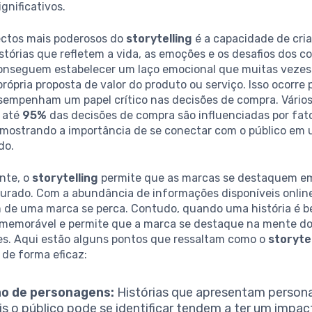
ignificativos.
ctos mais poderosos do
storytelling
é a capacidade de cria
stórias que refletem a vida, as emoções e os desafios dos 
onseguem estabelecer um laço emocional que muitas vezes
própria proposta de valor do produto ou serviço. Isso ocorre
empenham um papel crítico nas decisões de compra. Vário
 até
95%
das decisões de compra são influenciadas por fat
 mostrando a importância de se conectar com o público em 
do.
nte, o
storytelling
permite que as marcas se destaquem 
urado. Com a abundância de informações disponíveis online,
de uma marca se perca. Contudo, quando uma história é 
a memorável e permite que a marca se destaque na mente d
s. Aqui estão alguns pontos que ressaltam como o
storyte
o de forma eficaz:
ão de personagens:
Histórias que apresentam perso
is o público pode se identificar tendem a ter um impac