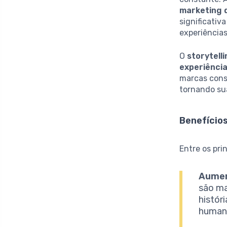
marketing 
significati
experiências
O
storytell
experiênci
marcas cons
tornando su
Benefícios
Entre os pr
Aumen
são ma
histór
humani