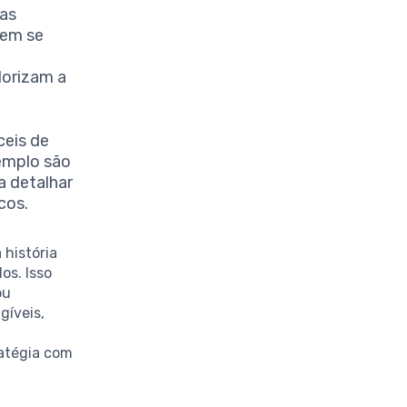
cas
dem se
lorizam a
ceis de
emplo são
a detalhar
cos.
história
os. Isso
ou
gíveis,
atégia com