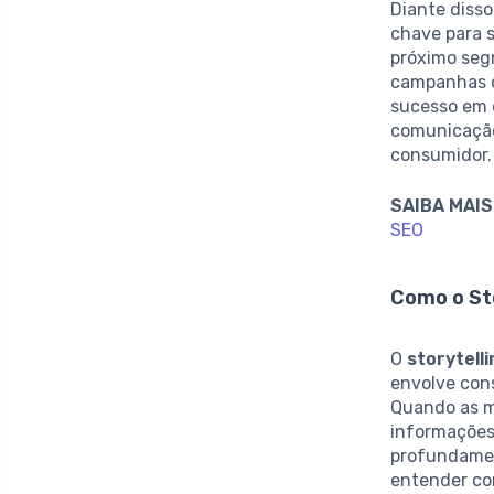
Diante disso
chave para s
próximo seg
campanhas d
sucesso em d
comunicação
consumidor.
SAIBA MAIS
SEO
Como o St
O
storytell
envolve con
Quando as m
informações
profundamen
entender c