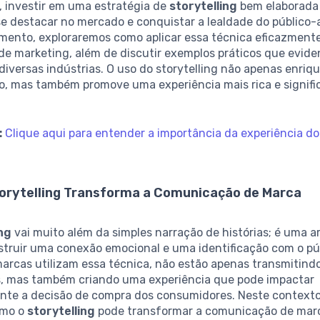
, investir em uma estratégia de
storytelling
bem elaborada 
e destacar no mercado e conquistar a lealdade do público-
mento, exploraremos como aplicar essa técnica eficazment
e marketing, além de discutir exemplos práticos que evid
iversas indústrias. O uso do storytelling não apenas enriq
, mas também promove uma experiência mais rica e signific
:
Clique aqui para entender a importância da experiência do
orytelling Transforma a Comunicação de Marca
ing
vai muito além da simples narração de histórias; é uma a
struir uma conexão emocional e uma identificação com o púb
arcas utilizam essa técnica, não estão apenas transmitind
, mas também criando uma experiência que pode impactar
te a decisão de compra dos consumidores. Neste contexto,
omo o
storytelling
pode transformar a comunicação de marc