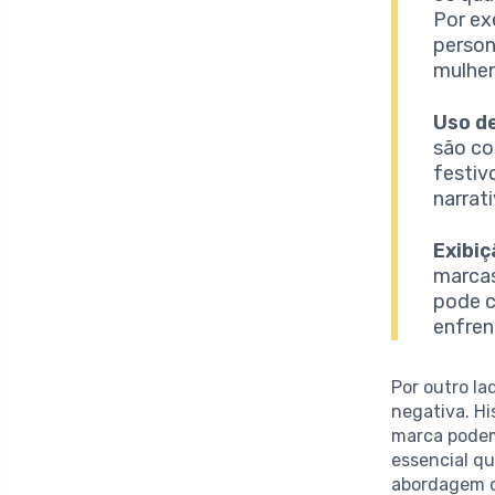
Por ex
person
mulher
Uso de
são co
festiv
narrat
Exibiç
marcas
pode c
enfren
Por outro l
negativa. H
marca podem
essencial qu
abordagem c