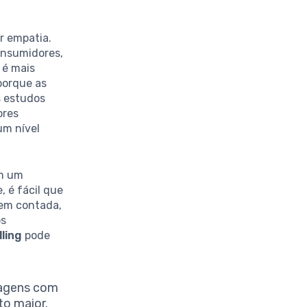
r empatia.
consumidores,
 é mais
 porque as
s estudos
ores
um nível
em um
 é fácil que
bem contada,
os
lling
pode
nagens com
to maior.