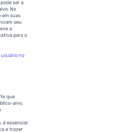
pode ser a
alvo. No
e em suas
enciam seu
uece a
ativa para o
 usuário no
rte que
lico-alvo.
o
 é essencial
a e trazer