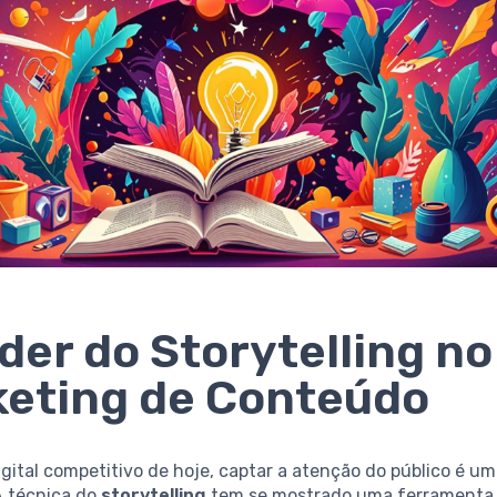
der do Storytelling no
eting de Conteúdo
ital competitivo de hoje, captar a atenção do público é um
A técnica do
storytelling
tem se mostrado uma ferramenta