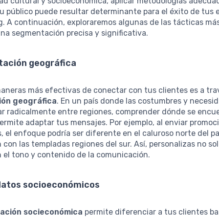
dad cultural y socioeconómica, aplicar metodologías adecua
 público puede resultar determinante para el éxito de tus 
. A continuación, exploraremos algunas de las tácticas má
una segmentación precisa y significativa.
tación geográfica
aneras más efectivas de conectar con tus clientes es a tra
ón geográfica
. En un país donde las costumbres y necesi
ar radicalmente entre regiones, comprender dónde se encu
permite adaptar tus mensajes. Por ejemplo, al enviar promoc
s, el enfoque podría ser diferente en el caluroso norte del pa
con las templadas regiones del sur. Así, personalizas no solo
 el tono y contenido de la comunicación.
 datos socioeconómicos
ación socieconómica
permite diferenciar a tus clientes b