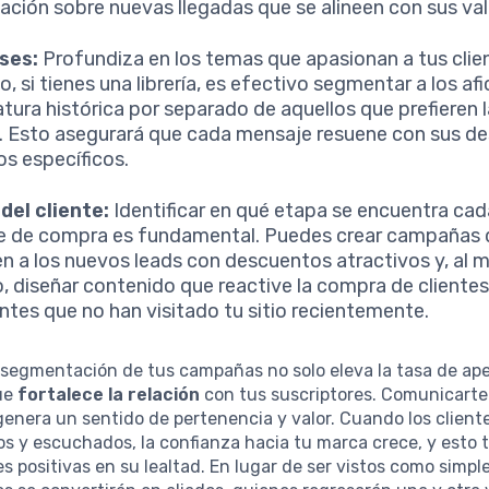
ación sobre nuevas llegadas que se alineen con sus val
ses:
Profundiza en los temas que apasionan a tus clie
o, si tienes una librería, es efectivo segmentar a los af
ratura histórica por separado de aquellos que prefieren l
n. Esto asegurará que cada mensaje resuene con sus d
ios específicos.
del cliente:
Identificar en qué etapa se encuentra cad
je de compra es fundamental. Puedes crear campañas
n a los nuevos leads con descuentos atractivos y, al 
, diseñar contenido que reactive la compra de cliente
ntes que no han visitado tu sitio recientemente.
 segmentación de tus campañas no solo eleva la tasa de ape
que
fortalece la relación
con tus suscriptores. Comunicart
enera un sentido de pertenencia y valor. Cuando los client
 y escuchados, la confianza hacia tu marca crece, y esto 
s positivas en su lealtad. En lugar de ser vistos como simple