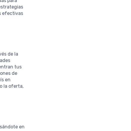
das para
estrategias
s efectivas
vés de la
dades
entran tus
iones de
ís en
 la oferta,
asándote en