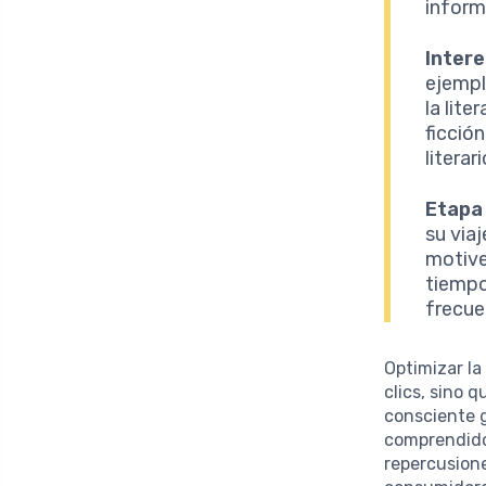
inform
Intere
ejempl
la lite
ficció
literar
Etapa 
su via
motive
tiempo
frecue
Optimizar la
clics, sino 
consciente g
comprendidos
repercusione