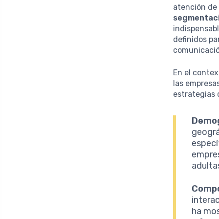
atención de
segmentaci
indispensabl
definidos pa
comunicació
En el contex
las empresa
estrategias
Demog
geográ
especí
empres
adulta
Compo
intera
ha mos