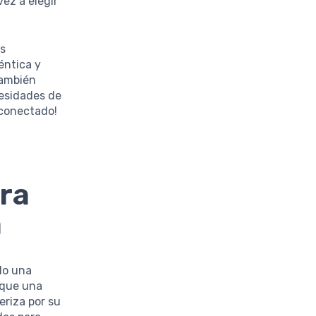
ez a elegir
as
éntica y
también
esidades de
 conectado!
ra
a
lo una
 que una
eriza por su