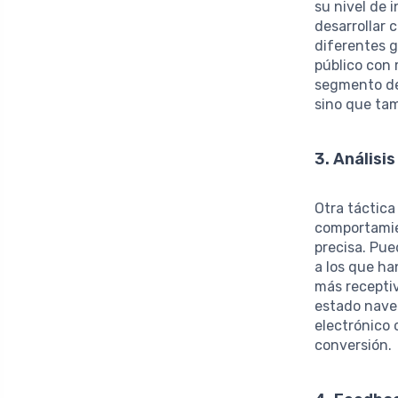
su nivel de 
desarrollar
diferentes g
público con 
segmento de 
sino que ta
3. Análisi
Otra táctica
comportamie
precisa. Pue
a los que ha
más receptiv
estado naveg
electrónico 
conversión.