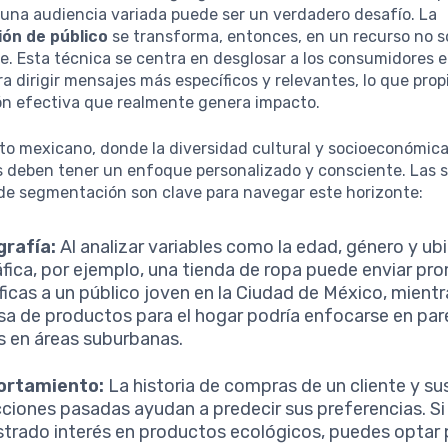
 una audiencia variada puede ser un verdadero desafío. La
ón de público
se transforma, entonces, en un recurso no sol
e. Esta técnica se centra en desglosar a los consumidores 
ra dirigir mensajes más específicos y relevantes, lo que prop
n efectiva que realmente genera impacto.
to mexicano, donde la diversidad cultural y socioeconómica
s deben tener un enfoque personalizado y consciente. Las 
 de segmentación son clave para navegar este horizonte:
rafía:
Al analizar variables como la edad, género y ub
fica, por ejemplo, una tienda de ropa puede enviar p
ficas a un público joven en la Ciudad de México, mient
a de productos para el hogar podría enfocarse en par
s en áreas suburbanas.
rtamiento:
La historia de compras de un cliente y su
cciones pasadas ayudan a predecir sus preferencias. Si 
trado interés en productos ecológicos, puedes optar p