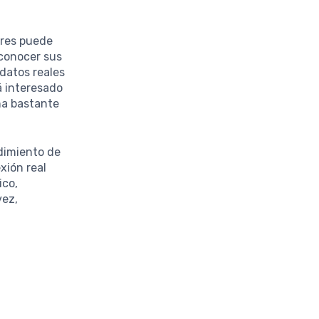
ores puede
 conocer sus
datos reales
á interesado
ña bastante
dimiento de
xión real
ico,
vez,