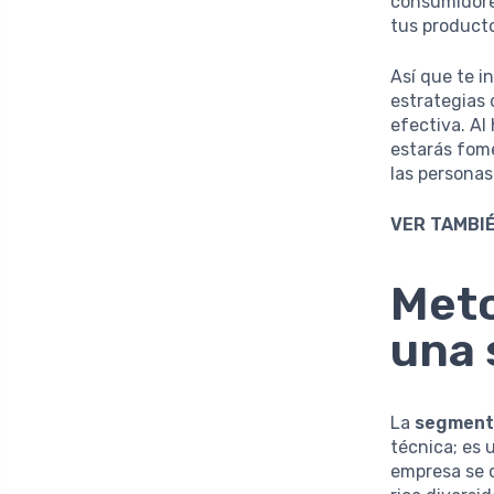
consumidores
tus producto
Así que te i
estrategias
efectiva. Al
estarás fom
las personas
VER TAMBIÉ
Meto
una 
La
segmenta
técnica; es 
empresa se c