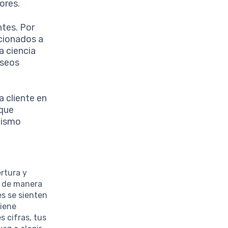
ores.
ntes. Por
icionados a
a ciencia
eseos
a cliente en
 que
mismo
s
rtura y
e de manera
es se sienten
tiene
s cifras, tus