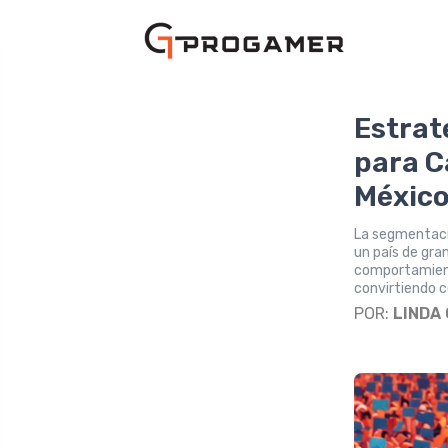
Estrat
para C
Méxic
La segmentació
un país de gra
comportamiento
convirtiendo c
POR:
LINDA