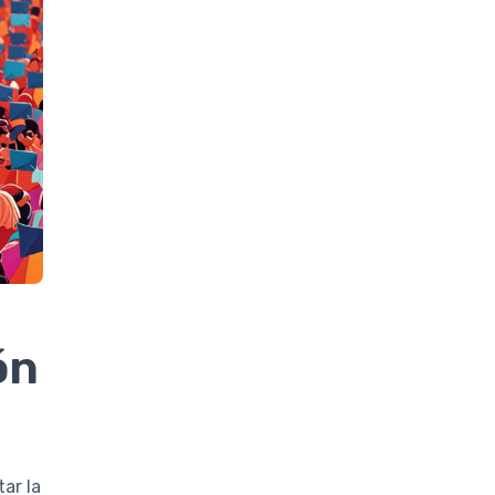
ón
ar la