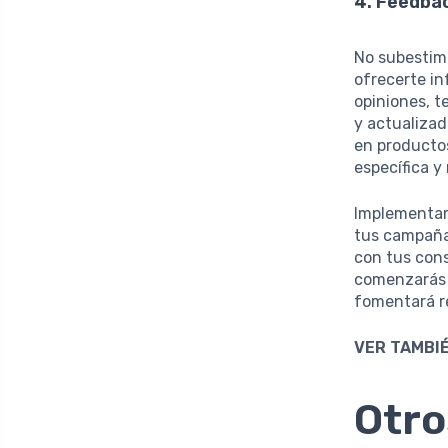
4. Feedba
No subestim
ofrecerte in
opiniones, 
y actualizad
en productos
específica y 
Implementar
tus campaña
con tus con
comenzarás a
fomentará re
VER TAMBIÉ
Otro