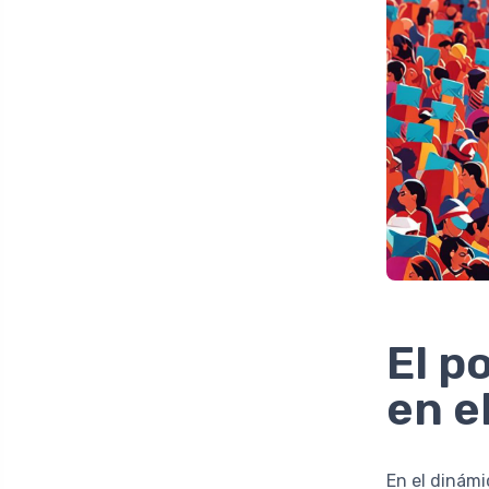
El p
en e
En el dinámi