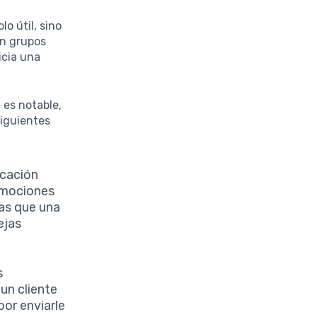
o útil, sino
en grupos
icia una
 es notable,
siguientes
icación
romociones
ras que una
ejas
s
un cliente
or enviarle