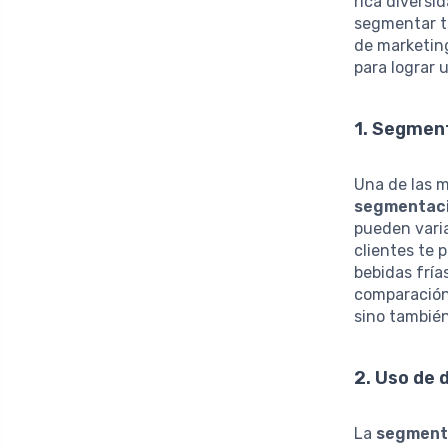
rica diversi
segmentar tu
de marketing
para lograr 
1. Segmen
Una de las m
segmentaci
pueden vari
clientes te 
bebidas fría
comparación 
sino también
2. Uso de
La
segment