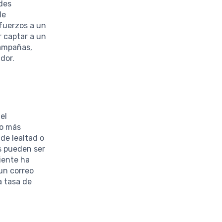
edes
de
sfuerzos a un
r captar a un
campañas,
dor.
el
ho más
de lealtad o
s pueden ser
liente ha
un correo
a tasa de