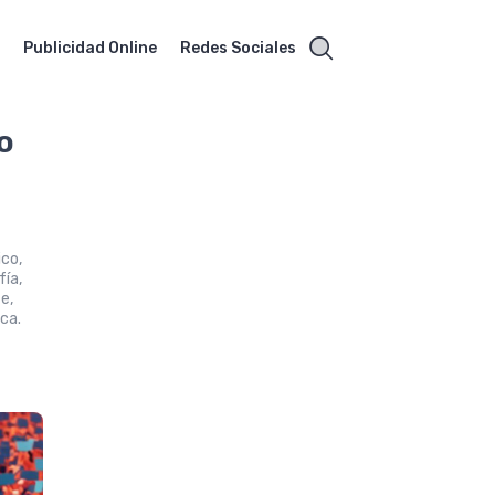
O
Publicidad Online
Redes Sociales
o
ico,
fía,
e,
ca.