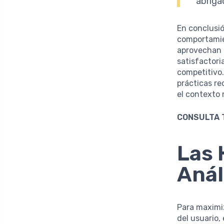
abriga
En conclusió
comportamien
aprovechan e
satisfactor
competitivo.
prácticas r
el contexto
CONSULTA 
Las 
Anál
Para maximiz
del usuario,