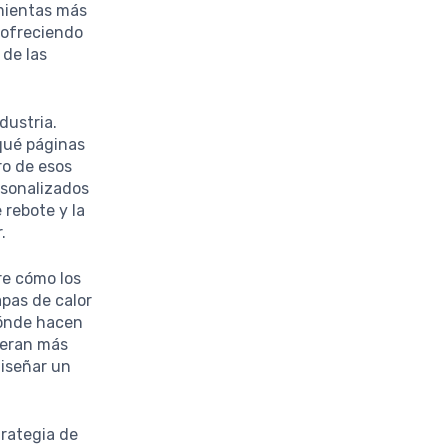
amientas más
 ofreciendo
de las
dustria.
 qué páginas
ro de esos
rsonalizados
 rebote y la
.
re cómo los
pas de calor
dónde hacen
neran más
diseñar un
trategia de