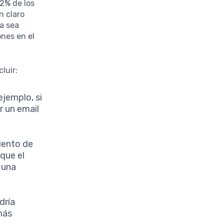
 2% de los
n claro
ya sea
nes en el
luir:
ejemplo, si
r un email
iento de
 que el
 una
dría
más