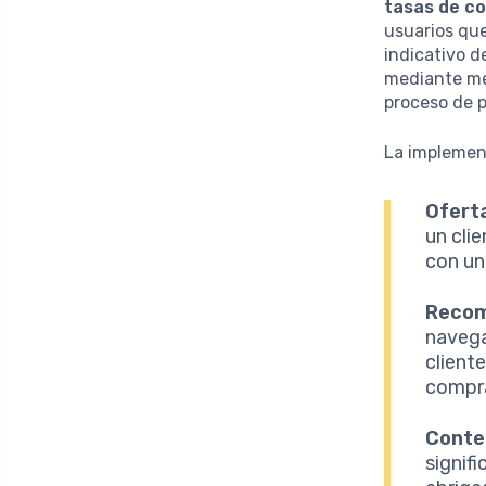
tasas de c
usuarios que
indicativo d
mediante me
proceso de 
La implement
Ofert
un cli
con un
Recom
navega
client
compr
Conten
signif