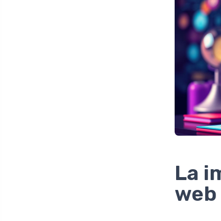
La i
web 