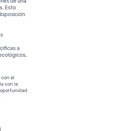
ones de una
s. Esto
disposición
as
íficas a
 ecológicos,
.
 con el
a con la
a oportunidad
.