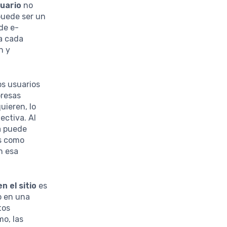
suario
no
 puede ser un
de e-
a cada
n y
os usuarios
presas
uieren, lo
ectiva. Al
a puede
es como
n esa
 el sitio
es
o en una
tos
mo, las