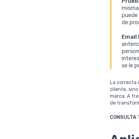
Prueb
misma 
puede 
de pro
Email
anteri
person
intere
se le 
La correcta 
cliente, sin
marca. A tra
de transform
CONSULTA 