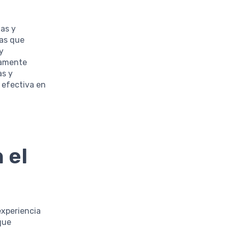
ias y
sas que
y
tamente
as y
 efectiva en
 el
experiencia
que