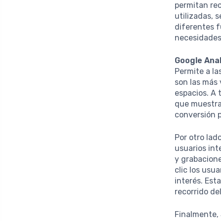
permitan rec
utilizadas, 
diferentes 
necesidades
Google Anal
Permite a la
son las más 
espacios. A 
que muestran
conversión p
Por otro lad
usuarios in
y grabacion
clic los usu
interés. Est
recorrido del
Finalmente,