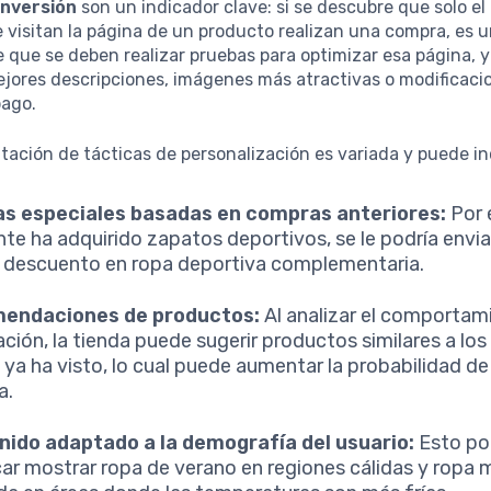
onversión
son un indicador clave: si se descubre que solo el
 visitan la página de un producto realizan una compra, es u
e que se deben realizar pruebas para optimizar esa página, 
jores descripciones, imágenes más atractivas o modificacio
pago.
ación de tácticas de personalización es variada y puede inc
as especiales basadas en compras anteriores:
Por 
ente ha adquirido zapatos deportivos, se le podría envia
 descuento en ropa deportiva complementaria.
endaciones de productos:
Al analizar el comportam
ción, la tienda puede sugerir productos similares a los
e ya ha visto, lo cual puede aumentar la probabilidad de
a.
ido adaptado a la demografía del usuario:
Esto po
icar mostrar ropa de verano en regiones cálidas y ropa 