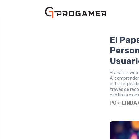
El Pape
Person
Usuar
El análisis we
Al comprender
estrategias de
través de rec
continua es cl
POR:
LINDA