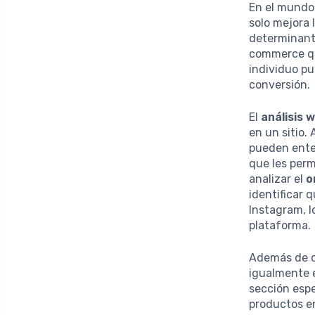
En el mundo 
solo mejora 
determinante
commerce qu
individuo pu
conversión.
El
análisis 
en un sitio
pueden enten
que les perm
analizar el
o
identificar 
Instagram, l
plataforma.
Además de co
igualmente e
sección espe
productos en