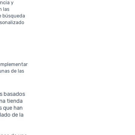
ncia y
n las
de búsqueda
rsonalizado
 implementar
unas de las
pos basados
na tienda
s que han
dado de la