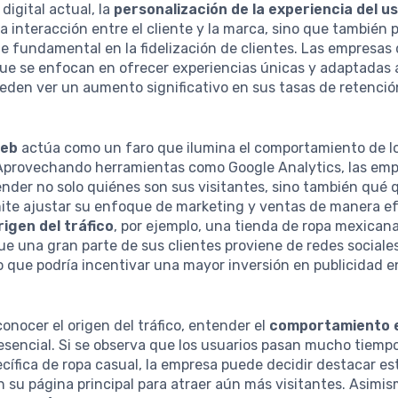
digital actual, la
personalización de la experiencia del u
la interacción entre el cliente y la marca, sino que también
 fundamental en la fidelización de clientes. Las empresas 
e se enfocan en ofrecer experiencias únicas y adaptadas 
eden ver un aumento significativo en sus tasas de retenció
web
actúa como un faro que ilumina el comportamiento de l
. Aprovechando herramientas como Google Analytics, las em
der no solo quiénes son sus visitantes, sino también qué q
ite ajustar su enfoque de marketing y ventas de manera ef
rigen del tráfico
, por ejemplo, una tienda de ropa mexican
que una gran parte de sus clientes proviene de redes social
o que podría incentivar una mayor inversión en publicidad e
nocer el origen del tráfico, entender el
comportamiento en
sencial. Si se observa que los usuarios pasan mucho tiemp
cífica de ropa casual, la empresa puede decidir destacar es
 su página principal para atraer aún más visitantes. Asimis