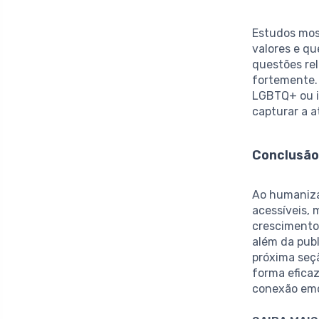
Estudos mos
valores e qu
questões rel
fortemente.
LGBTQ+ ou i
capturar a a
Conclusã
Ao humaniza
acessíveis,
crescimento
além da pub
próxima seç
forma efica
conexão emo