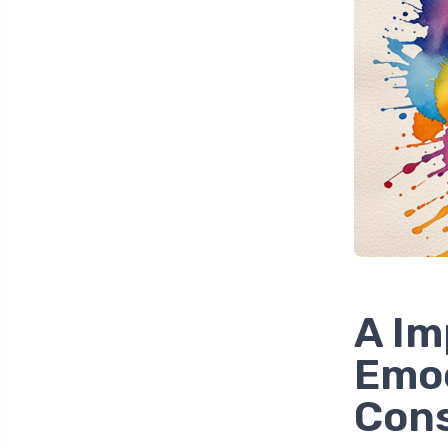
A Im
Emoc
Con