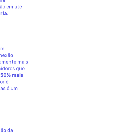
uma
ão em até
ria
.
ém
onexão
vamente mais
midores que
 50% mais
tor é
cas é um
ção da