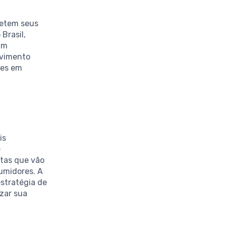
letem seus
Brasil,
am
ovimento
zes em
is
e
tas que vão
umidores. A
stratégia de
zar sua