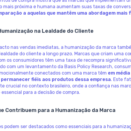
ntos de compra mostra que as marcas que implementam 
 mais próxima e humana aumentam suas taxas de convers
paração a aquelas que mantêm uma abordagem mais f
 Humanização na Lealdade do Cliente
acto nas vendas imediatas, a humanização da marca tamb
 lealdade do cliente a longo prazo. Marcas que criam uma c
om os consumidores têm uma taxa de recompra significati
ordo com um levantamento da Basis Policy Research, consu
emocionalmente conectados com uma marca têm
em média
 permanecer fiéis aos produtos dessa empresa
. Este fa
e crucial no contexto brasileiro, onde a confiança nas mar
essencial para a decisão de compra.
ue Contribuem para a Humanização da Marca
res podem ser destacados como essenciais para a humaniza