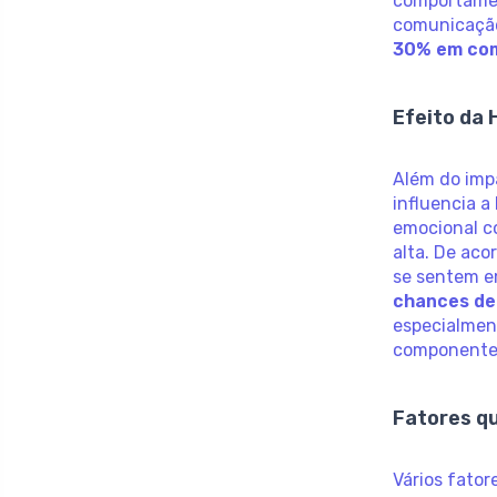
comportame
comunicação
30% em com
Efeito da
Além do imp
influencia a
emocional c
alta. De ac
se sentem 
chances de
especialment
componente 
Fatores q
Vários fato