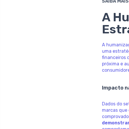
SAIBA MAIS
A H
Estr
A humanizaç
uma estraté
financeiros
próxima e au
consumidore
Impacto n
Dados do se
marcas que 
comprovado
demonstra