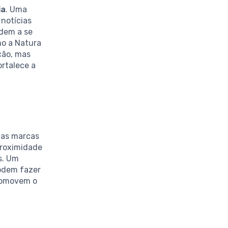
ia
. Uma
notícias
dem a se
mo a Natura
ção, mas
ortalece a
o as marcas
proximidade
s. Um
podem fazer
promovem o